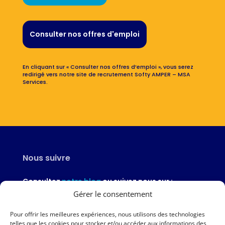
Consulter nos offres d'emploi
En cliquant sur « Consulter nos offres d’emploi », vous serez
redirigé vers notre site de recrutement Softy AMPER – MSA
Services.
Nous suivre
Consultez
notre blog
ou suivez nous sur :
Gérer le consentement
Pour offrir les meilleures expériences, nous utilisons des technologies
telles que les cookies pour stocker et/ou accéder aux informations des