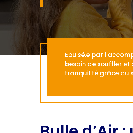
Epuisé.e par l’accom
besoin de souffler et
tranquilité grâce au s
Bulle d’Air 