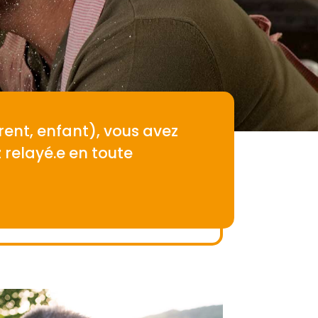
ent, enfant), vous avez
 relayé.e en toute