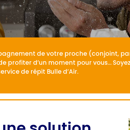
pagnement de votre proche (conjoint, par
 de profiter d’un moment pour vous… Soyez
ervice de répit Bulle d’Air.
: une solution