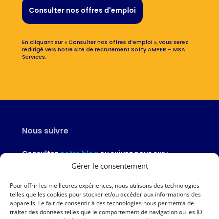
Consulter nos offres d'emploi
En cliquant sur « Consulter nos offres d’emploi », vous serez
redirigé vers notre site de recrutement Softy AMPER – MSA
Services.
Nous suivre
Consultez
notre blog
ou suivez nous sur :
Gérer le consentement
Pour offrir les meilleures expériences, nous utilisons des technologies
telles que les cookies pour stocker et/ou accéder aux informations des
appareils. Le fait de consentir à ces technologies nous permettra de
Nous contacter
traiter des données telles que le comportement de navigation ou les ID