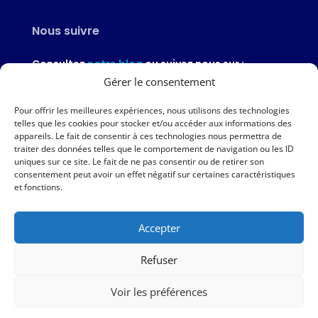
Nous suivre
Consultez
notre blog
ou suivez nous sur :
Gérer le consentement
Pour offrir les meilleures expériences, nous utilisons des technologies
telles que les cookies pour stocker et/ou accéder aux informations des
appareils. Le fait de consentir à ces technologies nous permettra de
Nous contacter
traiter des données telles que le comportement de navigation ou les ID
uniques sur ce site. Le fait de ne pas consentir ou de retirer son
02 97 46 51 97
consentement peut avoir un effet négatif sur certaines caractéristiques
et fonctions.
Nous écrire
Accepter
Nos agences
Refuser
AMPER – 6 avenue du Général Borgnis-Desbordes – VANNES
Voir les préférences
|
Mentions légales
|
Politique de protection des données
|