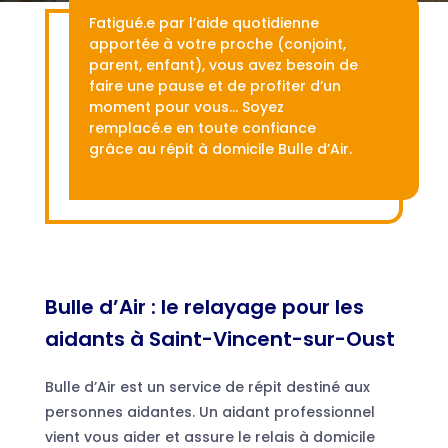
Fatigué.e par l’aide quotidienne
apportée à votre proche (conjoint,
parent, enfant), vous avez besoin de
faire une pause et de profiter d’un
moment pour vous… Soyez
remplacé.e en toute confiance
grâce au répit à domicile Bulle d’Air.
Bulle d’Air : le relayage pour les
aidants à Saint-Vincent-sur-Oust
Bulle d’Air est un service de répit destiné aux
personnes aidantes. Un aidant professionnel
vient vous aider et assure le relais à domicile