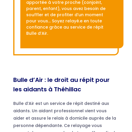
apportée à votre proche (conjoint,
parent, enfant), vous avez besoin de
souffler et de profiter d’un moment
pour vous… Soyez relayé.e en toute
confiance grâce au service de répit
Bulle d’Air.
Bulle d’Air : le droit au répit pour
les aidants à Théhillac
Bulle d’Air est un service de répit destiné aux
aidants. Un aidant professionnel vient vous
aider et assure le relais à domicile auprès de la
personne dépendante. Ce relayage vous