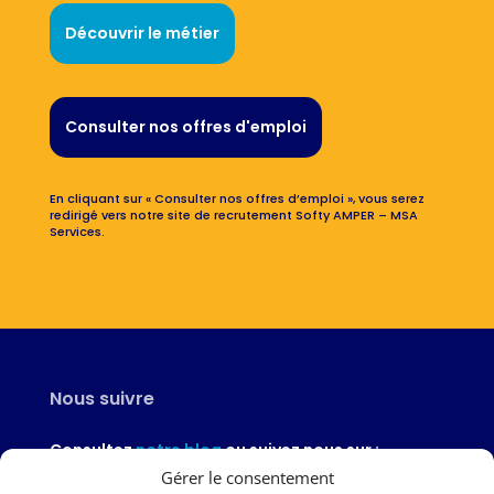
Découvrir le métier
Consulter nos offres d'emploi
En cliquant sur « Consulter nos offres d’emploi », vous serez
redirigé vers notre site de recrutement Softy AMPER – MSA
Services.
Nous suivre
Consultez
notre blog
ou suivez nous sur :
Gérer le consentement