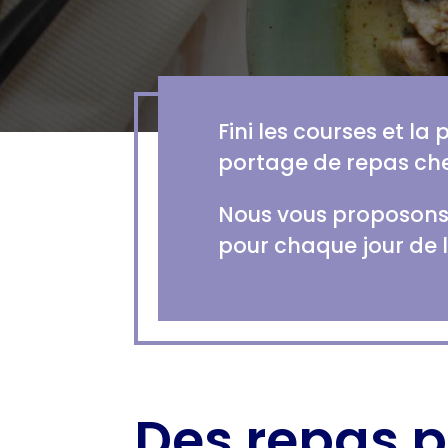
Fini les courses et la
portage de repas che
Nous vous proposons 
pour chaque jour de 
Des repas p