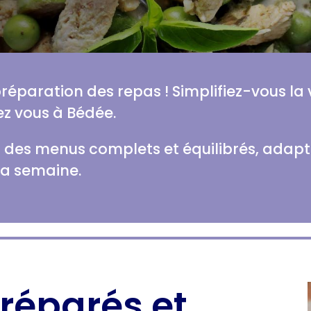
 préparation des repas ! Simplifiez-vous la
z vous à Bédée.
des menus complets et équilibrés, adaptés
la semaine.
réparés et