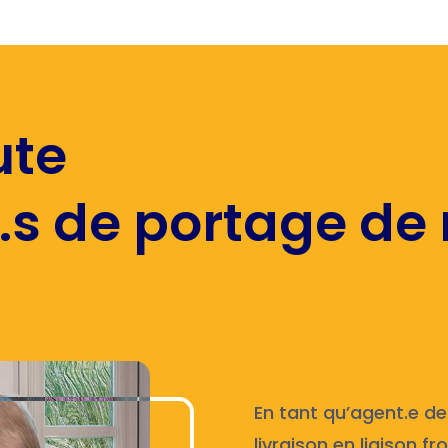
ute
.s de portage de
En tant qu’agent.e de
livraison en liaison f