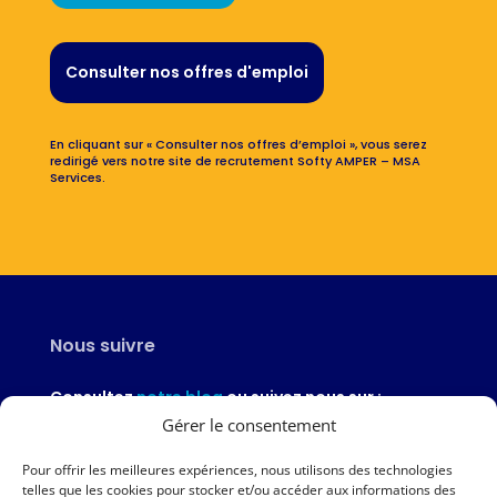
Consulter nos offres d'emploi
En cliquant sur « Consulter nos offres d’emploi », vous serez
redirigé vers notre site de recrutement Softy AMPER – MSA
Services.
Nous suivre
Consultez
notre blog
ou suivez nous sur :
Gérer le consentement
Pour offrir les meilleures expériences, nous utilisons des technologies
telles que les cookies pour stocker et/ou accéder aux informations des