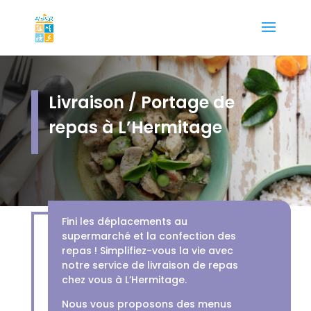
Livraison / Portage de
repas à L’Hermitage
Fini les déplacements au
supermarché et la confection des
repas ! Simplifiez-vous la vie avec
notre service de livraison de repas
chez vous à L’Hermitage.
Nous vous proposons des menus