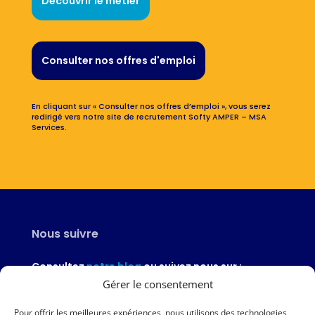
Découvrir le métier
Consulter nos offres d'emploi
En cliquant sur « Consulter nos offres d’emploi », vous serez
redirigé vers notre site de recrutement Softy AMPER – MSA
Services.
Nous suivre
Consultez
notre blog
ou suivez nous sur :
Gérer le consentement
Pour offrir les meilleures expériences, nous utilisons des technologies