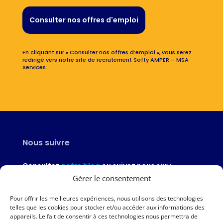
Consulter nos offres d'emploi
En cliquant sur « Consulter nos offres d’emploi », vous serez
redirigé vers notre site de recrutement Softy AMPER – MSA
Services.
Nous suivre
Consultez
notre blog
ou suivez nous sur :
Gérer le consentement
Pour offrir les meilleures expériences, nous utilisons des technologies
telles que les cookies pour stocker et/ou accéder aux informations des
appareils. Le fait de consentir à ces technologies nous permettra de
Nous contacter