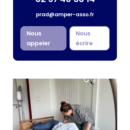
prad@amper-asso.fr
Nous
Nous
appeler
écrire