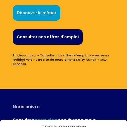
Découvrir le métier
Consulter nos offres d'emploi
En cliquant sur « Consulter nos offres d’emploi », vous serez
redirigé vers notre site de recrutement Softy AMPER – MSA
Services.
Nous suivre
Consultez
notre blog
ou suivez nous sur :