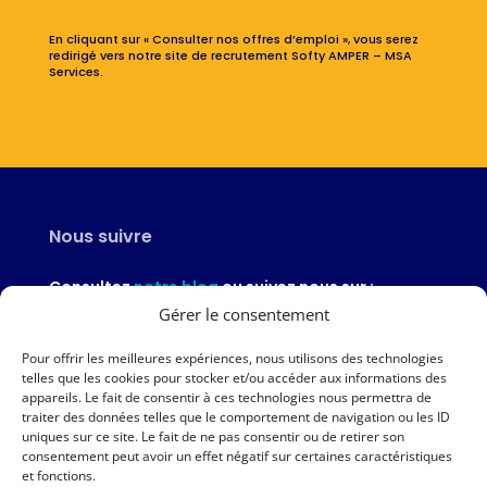
En cliquant sur « Consulter nos offres d’emploi », vous serez
redirigé vers notre site de recrutement Softy AMPER – MSA
Services.
Nous suivre
Consultez
notre blog
ou suivez nous sur :
Gérer le consentement
Pour offrir les meilleures expériences, nous utilisons des technologies
telles que les cookies pour stocker et/ou accéder aux informations des
appareils. Le fait de consentir à ces technologies nous permettra de
Nous contacter
traiter des données telles que le comportement de navigation ou les ID
uniques sur ce site. Le fait de ne pas consentir ou de retirer son
02 97 46 51 97
consentement peut avoir un effet négatif sur certaines caractéristiques
et fonctions.