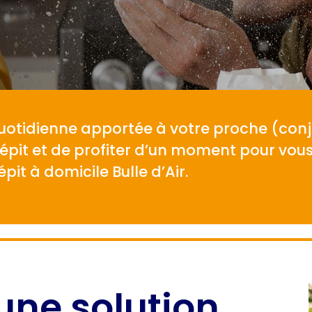
quotidienne apportée à votre proche (conjo
épit et de profiter d’un moment pour vous
it à domicile Bulle d’Air.
: une solution