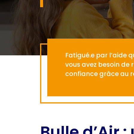
Fatigué.e par l’aide 
vous avez besoin de r
confiance grâce au rép
Bulle d’Air 