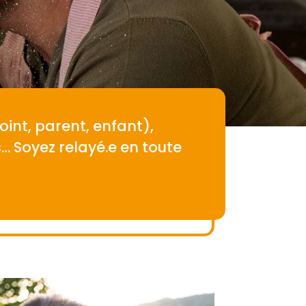
int, parent, enfant),
… Soyez relayé.e en toute