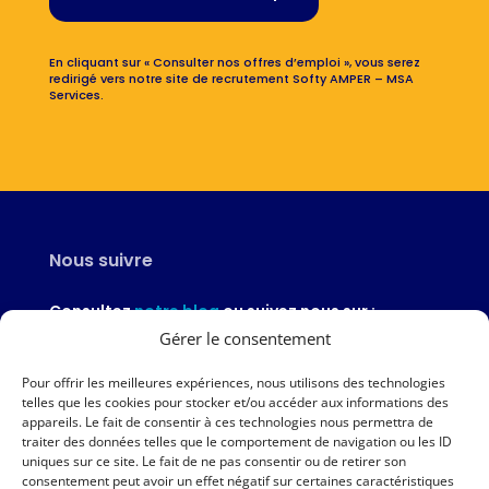
En cliquant sur « Consulter nos offres d’emploi », vous serez
redirigé vers notre site de recrutement Softy AMPER – MSA
Services.
Nous suivre
Consultez
notre blog
ou suivez nous sur :
Gérer le consentement
Pour offrir les meilleures expériences, nous utilisons des technologies
telles que les cookies pour stocker et/ou accéder aux informations des
appareils. Le fait de consentir à ces technologies nous permettra de
Nous contacter
traiter des données telles que le comportement de navigation ou les ID
uniques sur ce site. Le fait de ne pas consentir ou de retirer son
02 97 46 51 97
consentement peut avoir un effet négatif sur certaines caractéristiques