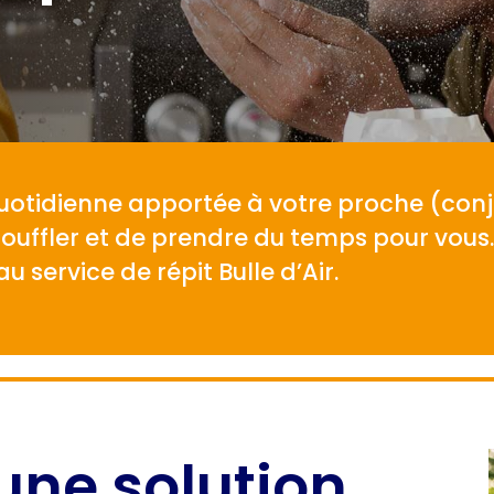
quotidienne apportée à votre proche (conjo
souffler et de prendre du temps pour vou
u service de répit Bulle d’Air.
: une solution