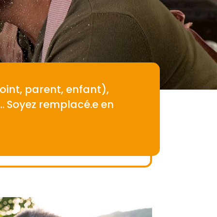
int, parent, enfant),
s… Soyez remplacé.e en