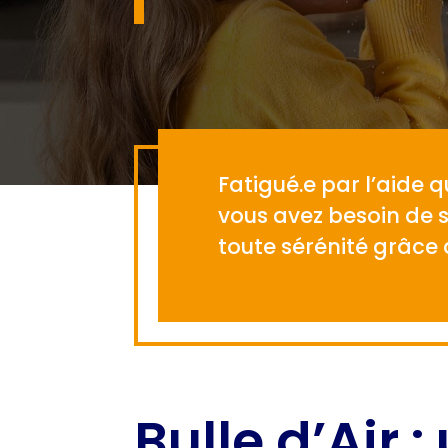
Fatigué.e par l’aide 
vous avez besoin de 
toute sérénité grâce a
Bulle d’Air 