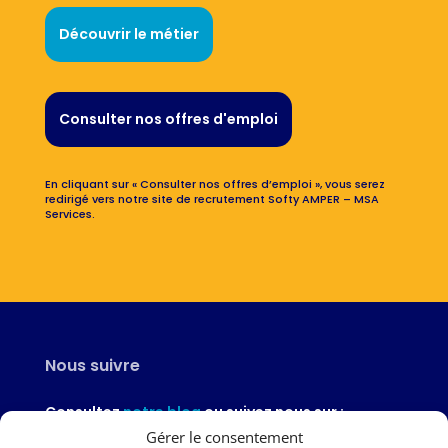
Découvrir le métier
Consulter nos offres d'emploi
En cliquant sur « Consulter nos offres d’emploi », vous serez
redirigé vers notre site de recrutement Softy AMPER – MSA
Services.
Nous suivre
Consultez
notre blog
ou suivez nous sur :
Gérer le consentement