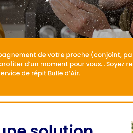
pagnement de votre proche (conjoint, par
 profiter d’un moment pour vous… Soyez re
ervice de répit Bulle d’Air.
: une solution