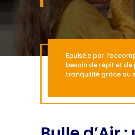
Epuisé.e par l’accom
besoin de répit et de
tranquilité grâce au s
Bulle d’Air 