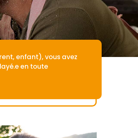
ent, enfant), vous avez
layé.e en toute