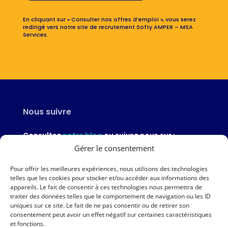
En cliquant sur « Consulter nos offres d’emploi », vous serez
redirigé vers notre site de recrutement Softy AMPER – MSA
Services.
Nous suivre
Consultez
notre blog
ou suivez nous sur :
Gérer le consentement
Pour offrir les meilleures expériences, nous utilisons des technologies
telles que les cookies pour stocker et/ou accéder aux informations des
appareils. Le fait de consentir à ces technologies nous permettra de
Nous contacter
traiter des données telles que le comportement de navigation ou les ID
uniques sur ce site. Le fait de ne pas consentir ou de retirer son
02 97 46 51 97
consentement peut avoir un effet négatif sur certaines caractéristiques
et fonctions.