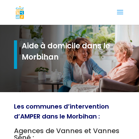
Aide à domicile dans le
Morbihan
Les communes d’intervention
d’AMPER dans le Morbihan :
Agences de Vannes et Vannes
Séné :