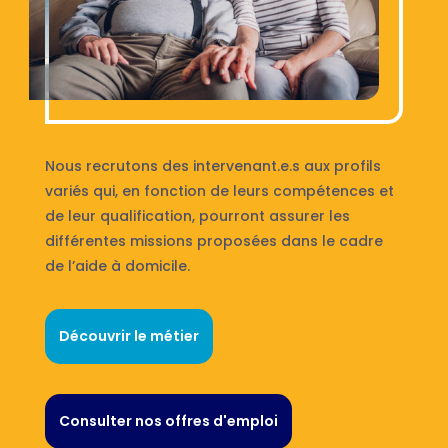
Nous recrutons des intervenant.e.s aux profils
variés qui, en fonction de leurs compétences et
de leur qualification, pourront assurer les
différentes missions proposées dans le cadre
de l’aide à domicile.
Découvrir le métier
Consulter nos offres d'emploi